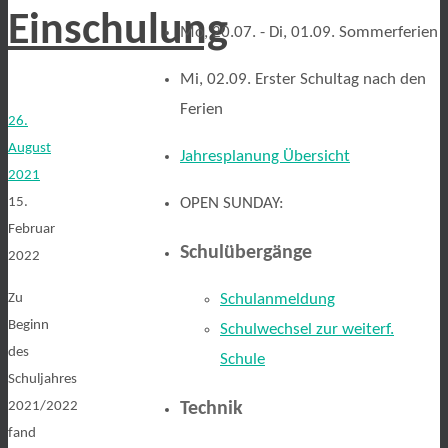
Einschulung
Mo, 20.07. - Di, 01.09. Sommerferien
Mi, 02.09. Erster Schultag nach den
Ferien
26.
August
Jahresplanung Übersicht
2021
15.
OPEN SUNDAY:
Februar
Schulübergänge
2022
Zu
Schulanmeldung
Beginn
Schulwechsel zur weiterf.
des
Schule
Schuljahres
2021/2022
Technik
fand