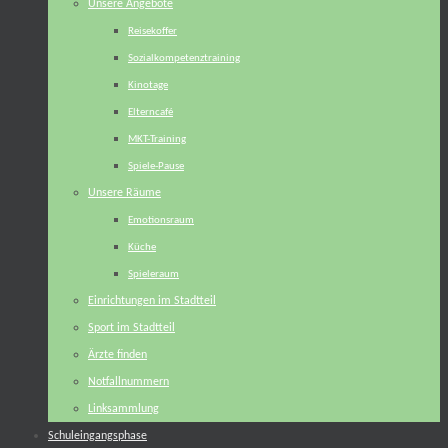
Unsere Angebote
Reisekoffer
Sozialkompetenztraining
Kinotage
Elterncafé
MKT-Training
Spiele-Pause
Unsere Räume
Emotionsraum
Küche
Spieleraum
Einrichtungen im Stadtteil
Sport im Stadtteil
Ärzte finden
Notfallnummern
Linksammlung
Schuleingangsphase