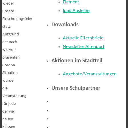
Element
wieder
Ipad Ausleihe
unsere
Einschulungsfeier
Downloads
statt.
Aufgrund
Aktuelle Elternbriefe
der nach
Newsletter Altendorf
wie vor
präsenten
Aktionen im Stadtteil
Corona-
Situation
Angebote/Veranstaltungen
wurde
Unsere Schulpartner
die
Veranstaltung
für jede
der vier
neuen
Klassen