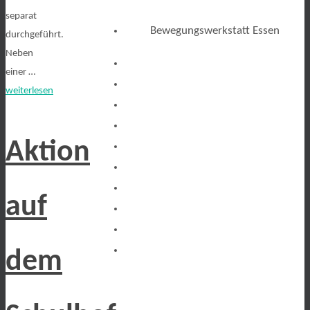
separat
Bewegungswerkstatt Essen
durchgeführt.
Neben
einer …
weiterlesen
Aktion
auf
dem