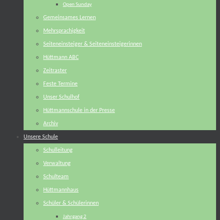
Open Sunday
Gemeinsames Lernen
Mehrsprachigkeit
Seiteneinsteiger & Seiteneinsteigerinnen
Hüttmann ABC
Zeitraster
Feste Termine
Unser Schulhof
Hüttmannschule in der Presse
Archiv
Unsere Schule
Schulleitung
Verwaltung
Schulteam
Hüttmannhaus
Schüler & Schülerinnen
Jahrgang 2