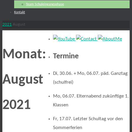
Team Schuleingangsphase
Kontakt
Start
2021
August
Monat:
Termine
Di, 30.06. + Mo, 06.07. päd. Ganztag
August
(schulfrei)
Mo, 06.07. Elternabend zukünftige 1.
2021
Klassen
Fr, 17.07. Letzter Schultag vor den
Sommerferien