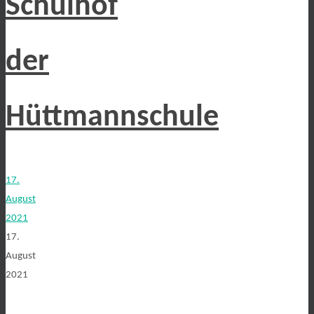
Schulhof
der
Hüttmannschule
17.
August
2021
17.
August
2021