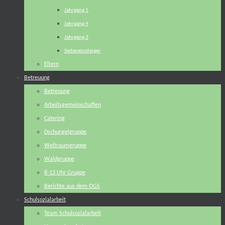
Jahrgang 1
Jahrgang 4
Jahrgang 3
Seiteneinsteiger
Eltern
Betreuung
Betreuung
Arbeitsgemeinschaften
Catering
Dschungelgruppe
Weltraumgruppe
Waldgruppe
8-13 Uhr Gruppe
Berichte aus dem OGS
Schulsozialarbeit
Team Schulsozialarbeit