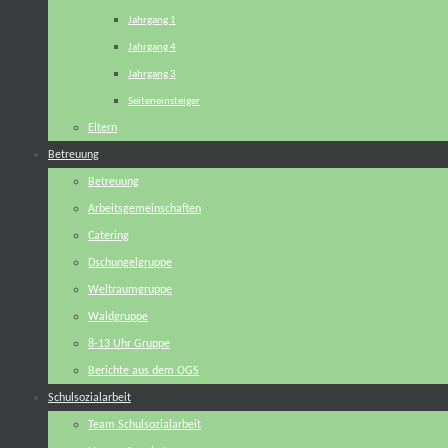
Jahrgang 1
Jahrgang 4
Jahrgang 3
Seiteneinsteiger
Eltern
Betreuung
Betreuung
Arbeitsgemeinschaften
Catering
Dschungelgruppe
Weltraumgruppe
Waldgruppe
8-13 Uhr Gruppe
Berichte aus dem OGS
Schulsozialarbeit
Team Schulsozialarbeit