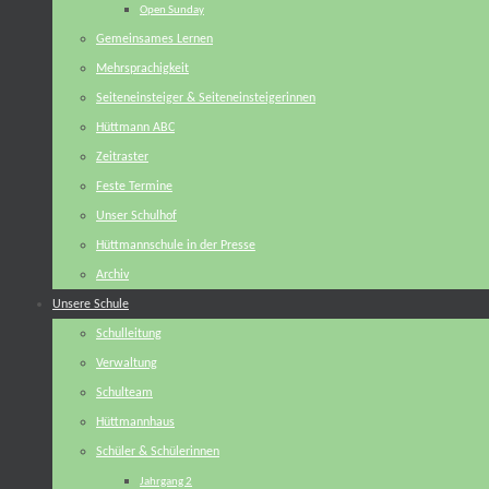
Open Sunday
Gemeinsames Lernen
Mehrsprachigkeit
Seiteneinsteiger & Seiteneinsteigerinnen
Hüttmann ABC
Zeitraster
Feste Termine
Unser Schulhof
Hüttmannschule in der Presse
Archiv
Unsere Schule
Schulleitung
Verwaltung
Schulteam
Hüttmannhaus
Schüler & Schülerinnen
Jahrgang 2