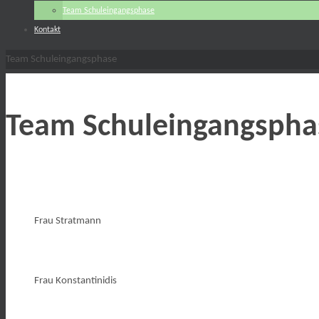
Team Schuleingangsphase
Kontakt
Start
Team Schuleingangsphase
Team Schuleingangspha
Frau Stratmann
Frau Konstantinidis