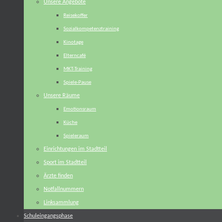
Unsere Angebote
Reisekoffer
Sozialkompetenztraining
Kinotage
Elterncafé
MKT-Training
Spiele-Pause
Unsere Räume
Emotionsraum
Küche
Spieleraum
Einrichtungen im Stadtteil
Sport im Stadtteil
Ärzte finden
Notfallnummern
Linksammlung
Schuleingangsphase