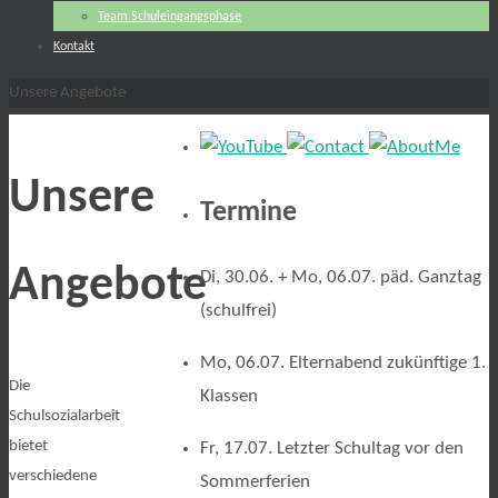
Team Schuleingangsphase
Kontakt
Start
Unsere Angebote
Unsere
Termine
Angebote
Di, 30.06. + Mo, 06.07. päd. Ganztag
(schulfrei)
Mo, 06.07. Elternabend zukünftige 1.
Die
Klassen
Schulsozialarbeit
bietet
Fr, 17.07. Letzter Schultag vor den
verschiedene
Sommerferien