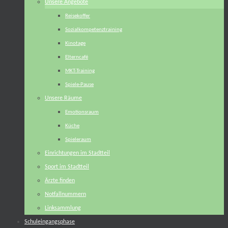
Unsere Angebote
Reisekoffer
Sozialkompetenztraining
Kinotage
Elterncafé
MKT-Training
Spiele-Pause
Unsere Räume
Emotionsraum
Küche
Spieleraum
Einrichtungen im Stadtteil
Sport im Stadtteil
Ärzte finden
Notfallnummern
Linksammlung
Schuleingangsphase