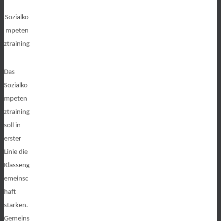
Sozialko
mpeten
ztraining
Das
Sozialko
mpeten
ztraining
soll in
erster
Linie die
Klasseng
emeinsc
haft
stärken.
Gemeins