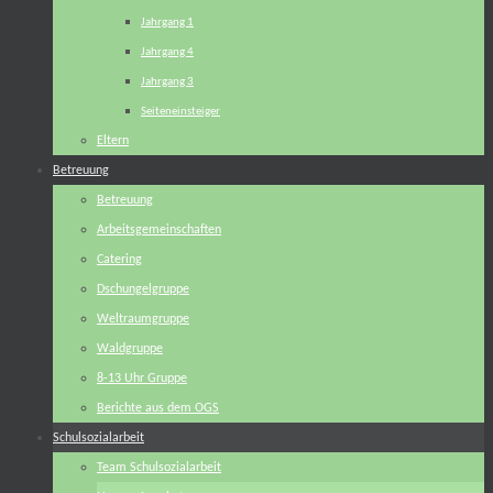
Jahrgang 1
Jahrgang 4
Jahrgang 3
Seiteneinsteiger
Eltern
Betreuung
Betreuung
Arbeitsgemeinschaften
Catering
Dschungelgruppe
Weltraumgruppe
Waldgruppe
8-13 Uhr Gruppe
Berichte aus dem OGS
Schulsozialarbeit
Team Schulsozialarbeit