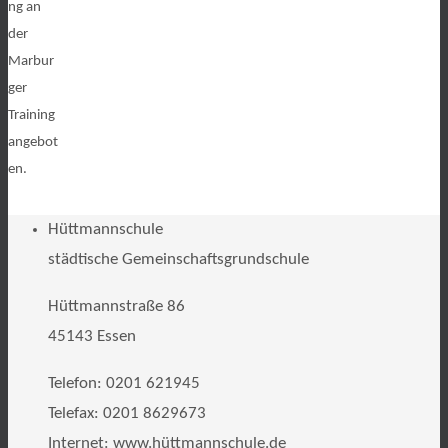
ng an
der
Marbur
ger
Training
angebot
en.
Hüttmannschule
städtische Gemeinschaftsgrundschule
Hüttmannstraße 86
45143 Essen
Telefon: 0201 621945
Telefax: 0201 8629673
Internet: www.hüttmannschule.de