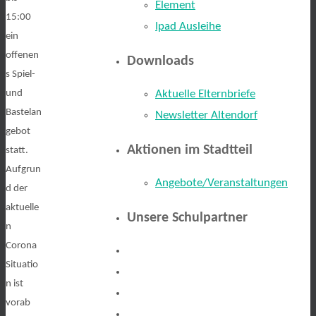
Element
15:00
Ipad Ausleihe
ein
offenen
Downloads
s Spiel-
und
Aktuelle Elternbriefe
Bastelan
Newsletter Altendorf
gebot
Aktionen im Stadtteil
statt.
Aufgrun
Angebote/Veranstaltungen
d der
aktuelle
Unsere Schulpartner
n
Corona
Situatio
n ist
vorab