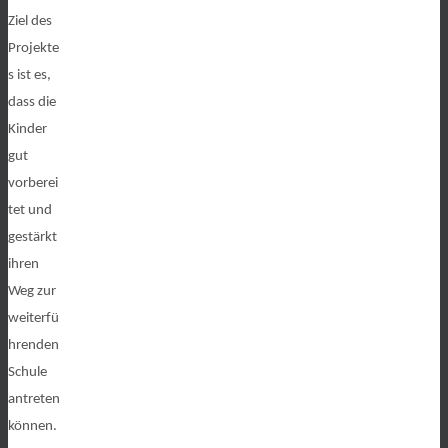
Ziel des
Projekte
s ist es,
dass die
Kinder
gut
vorberei
tet und
gestärkt
ihren
Weg zur
weiterfü
hrenden
Schule
antreten
können.