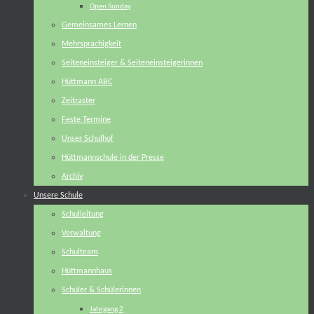
Open Sunday
Gemeinsames Lernen
Mehrsprachigkeit
Seiteneinsteiger & Seiteneinsteigerinnen
Hüttmann ABC
Zeitraster
Feste Termine
Unser Schulhof
Hüttmannschule in der Presse
Archiv
Unsere Schule
Schulleitung
Verwaltung
Schulteam
Hüttmannhaus
Schüler & Schülerinnen
Jahrgang 2