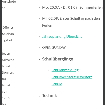
Angebote
Mo, 20.07. - Di, 01.09. Sommerferien
an.
Mi, 02.09. Erster Schultag nach den
Ferien
Offenes
Spielean
Jahresplanung Übersicht
gebot
OPEN SUNDAY:
Jeden
Schulübergänge
Mittwoc
h und
Schulanmeldung
Donners
Schulwechsel zur weiterf.
tag
Schule
findet
von
Technik
12:30
bis