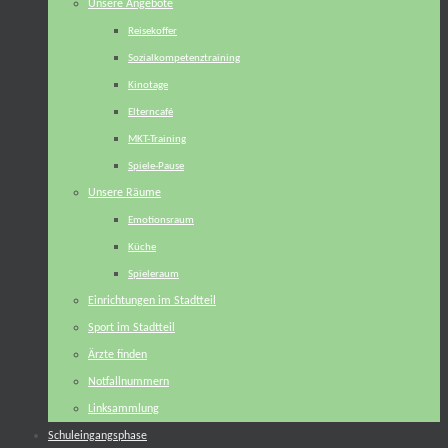
Unsere Angebote
Reisekoffer
Sozialkompetenztraining
Kinotage
Elterncafé
MKT-Training
Spiele-Pause
Unsere Räume
Emotionsraum
Küche
Spieleraum
Einrichtungen im Stadtteil
Sport im Stadtteil
Ärzte finden
Notfallnummern
Linksammlung
Schuleingangsphase