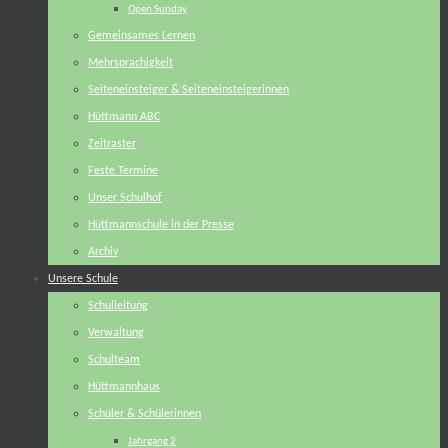
Open Sunday
Gemeinsames Lernen
Mehrsprachigkeit
Seiteneinsteiger & Seiteneinsteigerinnen
Hüttmann ABC
Zeitraster
Feste Termine
Unser Schulhof
Hüttmannschule in der Presse
Archiv
Unsere Schule
Schulleitung
Verwaltung
Schulteam
Hüttmannhaus
Schüler & Schülerinnen
Jahrgang 2