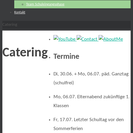
Team Schuleingangsphase
Kontakt
Start
Catering
Catering
Termine
Di, 30.06. + Mo, 06.07. päd. Ganztag
(schulfrei)
Mo, 06.07. Elternabend zukünftige 1.
Klassen
Fr, 17.07. Letzter Schultag vor den
Sommerferien