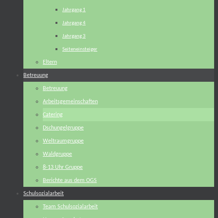
Jahrgang 1
Jahrgang 4
Jahrgang 3
Seiteneinsteiger
Eltern
Betreuung
Betreuung
Arbeitsgemeinschaften
Catering
Dschungelgruppe
Weltraumgruppe
Waldgruppe
8-13 Uhr Gruppe
Berichte aus dem OGS
Schulsozialarbeit
Team Schulsozialarbeit