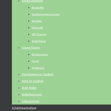
Unsere Angebote
Reisekoffer
Sozialkompetenztraining
Kinotage
Elterncafé
MKT-Training
Spiele-Pause
Unsere Räume
Emotionsraum
Küche
Spieleraum
Einrichtungen im Stadtteil
Sport im Stadtteil
Ärzte finden
Notfallnummern
Linksammlung
Schuleingangsphase