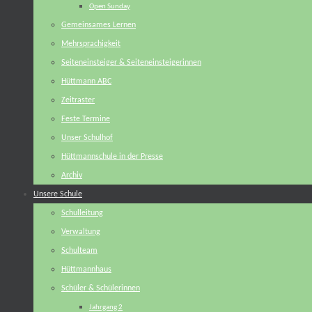
Open Sunday
Gemeinsames Lernen
Mehrsprachigkeit
Seiteneinsteiger & Seiteneinsteigerinnen
Hüttmann ABC
Zeitraster
Feste Termine
Unser Schulhof
Hüttmannschule in der Presse
Archiv
Unsere Schule
Schulleitung
Verwaltung
Schulteam
Hüttmannhaus
Schüler & Schülerinnen
Jahrgang 2