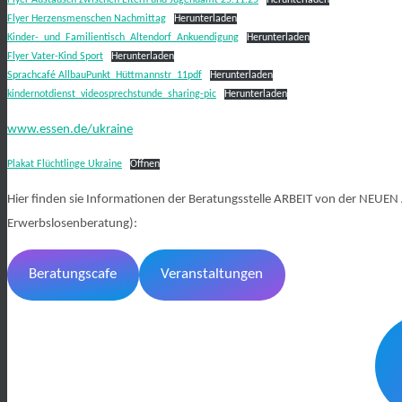
Flyer Austausch zwischen Eltern und Jugendamt 25.11.25
Herunterladen
Flyer Herzensmenschen Nachmittag
Herunterladen
Kinder-_und_Familientisch_Altendorf_Ankuendigung
Herunterladen
Flyer Vater-Kind Sport
Herunterladen
Sprachcafé AllbauPunkt_Hüttmannstr_11pdf
Herunterladen
kindernotdienst_videosprechstunde_sharing-pic
Herunterladen
www.essen.de/ukraine
Plakat Flüchtlinge Ukraine
Öffnen
Hier finden sie Informationen der Beratungsstelle ARBEIT von der NEUEN
Erwerbslosenberatung):
Beratungscafe
Veranstaltungen