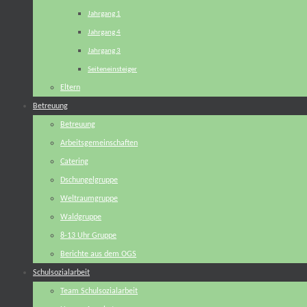
Jahrgang 1
Jahrgang 4
Jahrgang 3
Seiteneinsteiger
Eltern
Betreuung
Betreuung
Arbeitsgemeinschaften
Catering
Dschungelgruppe
Weltraumgruppe
Waldgruppe
8-13 Uhr Gruppe
Berichte aus dem OGS
Schulsozialarbeit
Team Schulsozialarbeit