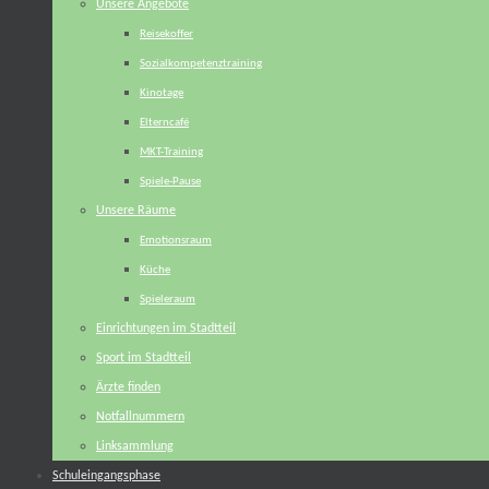
Unsere Angebote
Reisekoffer
Sozialkompetenztraining
Kinotage
Elterncafé
MKT-Training
Spiele-Pause
Unsere Räume
Emotionsraum
Küche
Spieleraum
Einrichtungen im Stadtteil
Sport im Stadtteil
Ärzte finden
Notfallnummern
Linksammlung
Schuleingangsphase