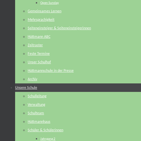
Open Sunday
Gemeinsames Lernen
Mehrsprachigkeit
Seiteneinsteiger & Seiteneinsteigerinnen
Hüttmann ABC
Zeitraster
Feste Termine
Unser Schulhof
Hüttmannschule in der Presse
Archiv
Unsere Schule
Schulleitung
Verwaltung
Schulteam
Hüttmannhaus
Schüler & Schülerinnen
Jahrgang 2