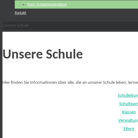
Team Schuleingangsphase
Kontakt
Start
Unsere Schule
Unsere Schule
Hier finden Sie Informationen über alle, die an unserer Schule leben, lern
Schulleitu
Schultea
Klassen
Verwaltun
Eltern