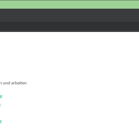
en und arbeiten
ng
m
g