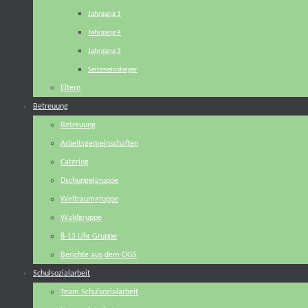
Jahrgang 1
Jahrgang 4
Jahrgang 3
Seiteneinsteiger
Eltern
Betreuung
Betreuung
Arbeitsgemeinschaften
Catering
Dschungelgruppe
Weltraumgruppe
Waldgruppe
8-13 Uhr Gruppe
Berichte aus dem OGS
Schulsozialarbeit
Team Schulsozialarbeit