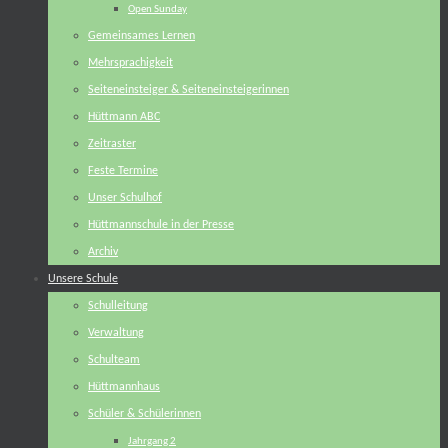
Open Sunday
Gemeinsames Lernen
Mehrsprachigkeit
Seiteneinsteiger & Seiteneinsteigerinnen
Hüttmann ABC
Zeitraster
Feste Termine
Unser Schulhof
Hüttmannschule in der Presse
Archiv
Unsere Schule
Schulleitung
Verwaltung
Schulteam
Hüttmannhaus
Schüler & Schülerinnen
Jahrgang 2