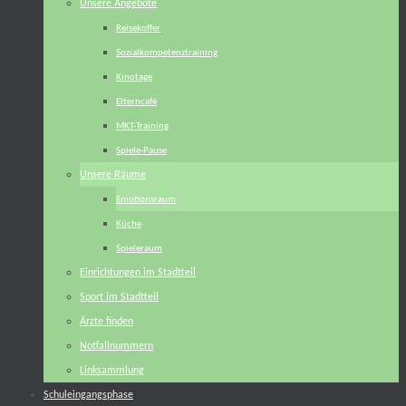
Unsere Angebote
Reisekoffer
Sozialkompetenztraining
Kinotage
Elterncafé
MKT-Training
Spiele-Pause
Unsere Räume
Emotionsraum
Küche
Spieleraum
Einrichtungen im Stadtteil
Sport im Stadtteil
Ärzte finden
Notfallnummern
Linksammlung
Schuleingangsphase