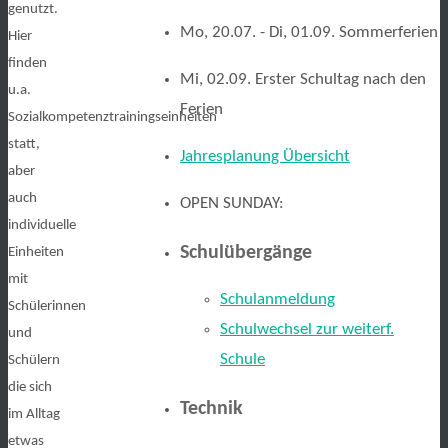
genutzt.
Mo, 20.07. - Di, 01.09. Sommerferien
Hier
finden
Mi, 02.09. Erster Schultag nach den
u.a.
Ferien
Sozialkompetenztrainingseinheiten
statt,
Jahresplanung Übersicht
aber
auch
OPEN SUNDAY:
individuelle
Schulübergänge
Einheiten
mit
Schulanmeldung
Schülerinnen
Schulwechsel zur weiterf.
und
Schule
Schülern
die sich
Technik
im Alltag
etwas