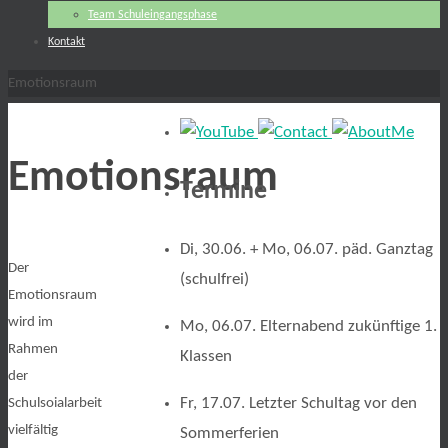
Team Schuleingangsphase
Kontakt
Start
Emotionsraum
Emotionsraum
Termine
Di, 30.06. + Mo, 06.07. päd. Ganztag
Der
(schulfrei)
Emotionsraum
wird im
Mo, 06.07. Elternabend zukünftige 1.
Rahmen
Klassen
der
Fr, 17.07. Letzter Schultag vor den
Schulsoialarbeit
vielfältig
Sommerferien