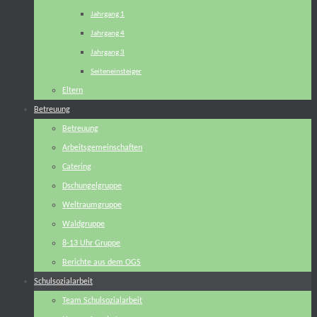
Jahrgang 1
Jahrgang 4
Jahrgang 3
Seiteneinsteiger
Eltern
Betreuung
Betreuung
Arbeitsgemeinschaften
Catering
Dschungelgruppe
Weltraumgruppe
Waldgruppe
8-13 Uhr Gruppe
Berichte aus dem OGS
Schulsozialarbeit
Team Schulsozialarbeit