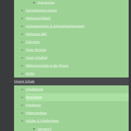
Open Sunday
Gemeinsames Lernen
Mehrsprachigkeit
Seiteneinsteiger & Seiteneinsteigerinnen
Hüttmann ABC
Zeitraster
Feste Termine
Unser Schulhof
Hüttmannschule in der Presse
Archiv
Unsere Schule
Schulleitung
Verwaltung
Schulteam
Hüttmannhaus
Schüler & Schülerinnen
Jahrgang 2