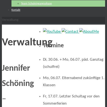
Team Schuleingangsphase
Kontakt
Start
Verwaltung
Verwaltung
Termine
Di, 30.06. + Mo, 06.07. päd. Ganztag
Jennifer
(schulfrei)
Mo, 06.07. Elternabend zukünftige 1.
Schöning
Klassen
Fr, 17.07. Letzter Schultag vor den
–
Sommerferien