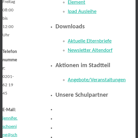
Freitag
Element
08:00
Ipad Ausleihe
bis
Downloads
12:00
Uhr
Aktuelle Elternbriefe
Newsletter Altendorf
Telefon
numme
Aktionen im Stadtteil
r:
0201-
Angebote/Veranstaltungen
62 19
45
Unsere Schulpartner
E-Mail:
jennifer.
schoeni
ng@sch