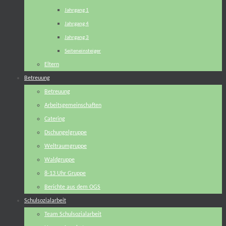
Jahrgang 1
Jahrgang 4
Jahrgang 3
Seiteneinsteiger
Eltern
Betreuung
Betreuung
Arbeitsgemeinschaften
Catering
Dschungelgruppe
Weltraumgruppe
Waldgruppe
8-13 Uhr Gruppe
Berichte aus dem OGS
Schulsozialarbeit
Team Schulsozialarbeit