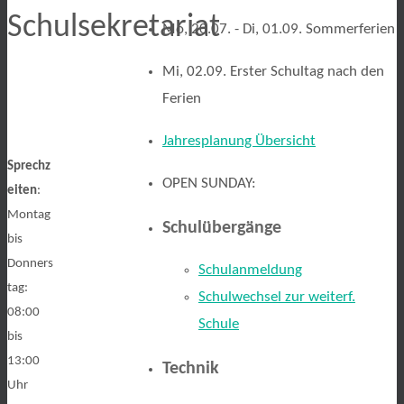
Schulsekretariat
Mo, 20.07. - Di, 01.09. Sommerferien
Mi, 02.09. Erster Schultag nach den
Ferien
Jahresplanung Übersicht
Sprechz
OPEN SUNDAY:
eiten
:
Montag
Schulübergänge
bis
Donners
Schulanmeldung
tag:
Schulwechsel zur weiterf.
08:00
Schule
bis
13:00
Technik
Uhr