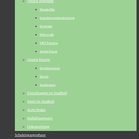
Unsere Angebote
Reisekoffer
Sozialkompetenztraining
Kinotage
Elterncafé
MKT-Training
Spiele-Pause
Unsere Räume
Emotionsraum
Küche
Spieleraum
Einrichtungen im Stadtteil
Sport im Stadtteil
Ärzte finden
Notfallnummern
Linksammlung
Schuleingangsphase