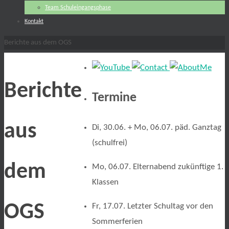
Team Schuleingangsphase
Kontakt
Start
Berichte aus dem OGS
Berichte
Termine
aus
Di, 30.06. + Mo, 06.07. päd. Ganztag
(schulfrei)
dem
Mo, 06.07. Elternabend zukünftige 1.
Klassen
OGS
Fr, 17.07. Letzter Schultag vor den
Sommerferien