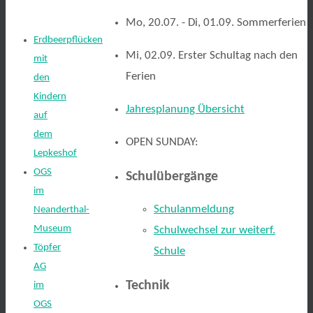
Mo, 20.07. - Di, 01.09. Sommerferien
Erdbeerpflücken
Mi, 02.09. Erster Schultag nach den
mit
Ferien
den
Kindern
Jahresplanung Übersicht
auf
dem
OPEN SUNDAY:
Lepkeshof
OGS
Schulübergänge
im
Schulanmeldung
Neanderthal-
Museum
Schulwechsel zur weiterf.
Töpfer
Schule
AG
Technik
im
OGS