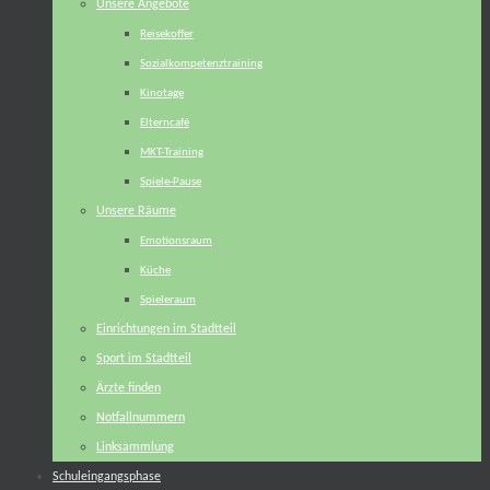
Unsere Angebote
Reisekoffer
Sozialkompetenztraining
Kinotage
Elterncafé
MKT-Training
Spiele-Pause
Unsere Räume
Emotionsraum
Küche
Spieleraum
Einrichtungen im Stadtteil
Sport im Stadtteil
Ärzte finden
Notfallnummern
Linksammlung
Schuleingangsphase