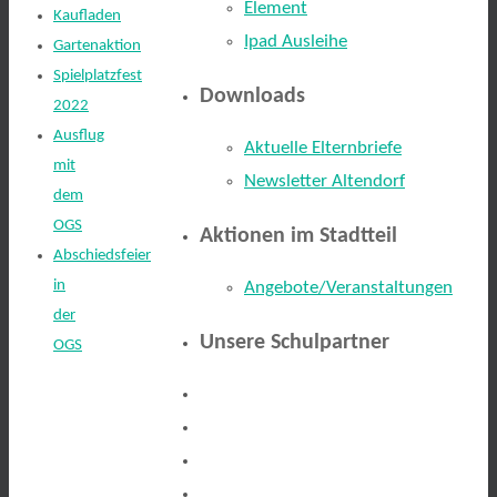
Element
Kaufladen
Ipad Ausleihe
Gartenaktion
Spielplatzfest
Downloads
2022
Ausflug
Aktuelle Elternbriefe
mit
Newsletter Altendorf
dem
OGS
Aktionen im Stadtteil
Abschiedsfeier
in
Angebote/Veranstaltungen
der
Unsere Schulpartner
OGS