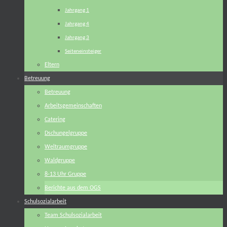
Jahrgang 1
Jahrgang 4
Jahrgang 3
Seiteneinsteiger
Eltern
Betreuung
Betreuung
Arbeitsgemeinschaften
Catering
Dschungelgruppe
Weltraumgruppe
Waldgruppe
8-13 Uhr Gruppe
Berichte aus dem OGS
Schulsozialarbeit
Team Schulsozialarbeit