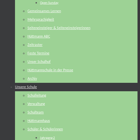
Open Sunday
Gemeinsames Lernen
Mehrsprachigkeit
Seiteneinsteiger & Seiteneinsteigerinnen
Hüttmann ABC
Zeitraster
Feste Termine
Unser Schulhof
Hüttmannschule in der Presse
Archiv
Unsere Schule
Schulleitung
Verwaltung
Schulteam
Hüttmannhaus
Schüler & Schülerinnen
Jahrgang 2