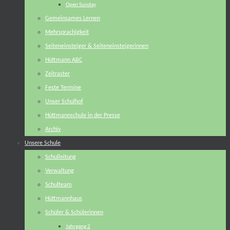
Open Sunday
Gemeinsames Lernen
Mehrsprachigkeit
Seiteneinsteiger & Seiteneinsteigerinnen
Hüttmann ABC
Zeitraster
Feste Termine
Unser Schulhof
Hüttmannschule in der Presse
Archiv
Unsere Schule
Schulleitung
Verwaltung
Schulteam
Hüttmannhaus
Schüler & Schülerinnen
Jahrgang 2