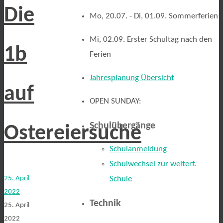
Die
Mo, 20.07. - Di, 01.09. Sommerferien
Mi, 02.09. Erster Schultag nach den
1b
Ferien
Jahresplanung Übersicht
auf
OPEN SUNDAY:
Schulübergänge
Ostereiersuche
Schulanmeldung
Schulwechsel zur weiterf.
25. April
Schule
2022
Technik
25. April
2022