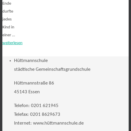
Ende
durfte
jedes
Kind in
einer …
weiterlesen
Hüttmannschule
städtische Gemeinschaftsgrundschule
Hüttmannstraße 86
45143 Essen
Telefon: 0201 621945
Telefax: 0201 8629673
Internet: www.hüttmannschule.de