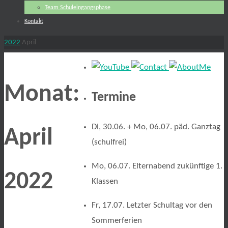
Team Schuleingangsphase
Kontakt
Start
2022
April
Monat:
Termine
Di, 30.06. + Mo, 06.07. päd. Ganztag
April
(schulfrei)
Mo, 06.07. Elternabend zukünftige 1.
2022
Klassen
Fr, 17.07. Letzter Schultag vor den
Sommerferien