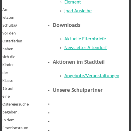
Element
Am
Ipad Ausleihe
letzten
Downloads
Schultag
vor den
Aktuelle Elternbriefe
Osterferien
Newsletter Altendorf
haben
sich die
Aktionen im Stadtteil
Kinder
der
Angebote/Veranstaltungen
Klasse
1b auf
Unsere Schulpartner
eine
Ostereiersuche
begeben.
In dem
Emotionsraum