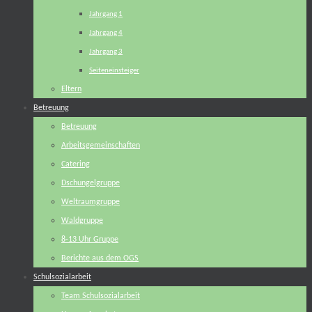
Jahrgang 1
Jahrgang 4
Jahrgang 3
Seiteneinsteiger
Eltern
Betreuung
Betreuung
Arbeitsgemeinschaften
Catering
Dschungelgruppe
Weltraumgruppe
Waldgruppe
8-13 Uhr Gruppe
Berichte aus dem OGS
Schulsozialarbeit
Team Schulsozialarbeit