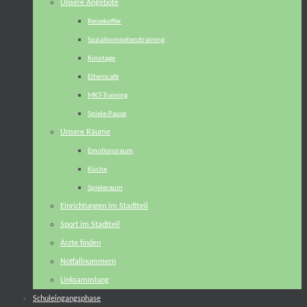
Unsere Angebote
Reisekoffer
Sozialkompetenztraining
Kinotage
Elterncafé
MKT-Training
Spiele-Pause
Unsere Räume
Emotionsraum
Küche
Spieleraum
Einrichtungen im Stadtteil
Sport im Stadtteil
Ärzte finden
Notfallnummern
Linksammlung
Schuleingangsphase