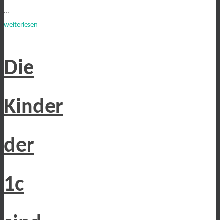
…
weiterlesen
Die
Kinder
der
1c