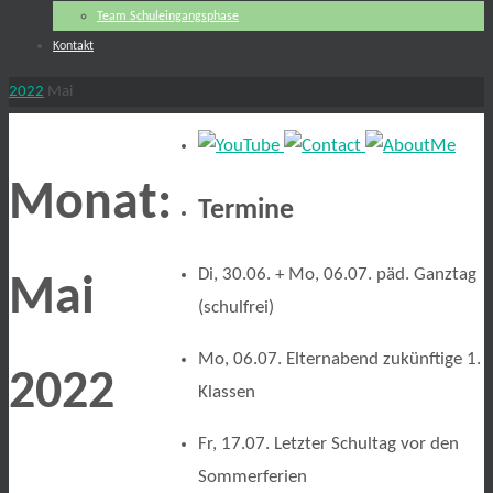
Team Schuleingangsphase
Kontakt
Start
2022
Mai
Monat:
Termine
Di, 30.06. + Mo, 06.07. päd. Ganztag
Mai
(schulfrei)
Mo, 06.07. Elternabend zukünftige 1.
2022
Klassen
Fr, 17.07. Letzter Schultag vor den
Sommerferien