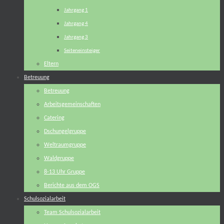
Jahrgang 1
Jahrgang 4
Jahrgang 3
Seiteneinsteiger
Eltern
Betreuung
Betreuung
Arbeitsgemeinschaften
Catering
Dschungelgruppe
Weltraumgruppe
Waldgruppe
8-13 Uhr Gruppe
Berichte aus dem OGS
Schulsozialarbeit
Team Schulsozialarbeit