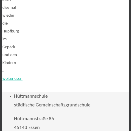
diesmal
wieder
die
Hüpfburg
im
Gepäck
und den
Kindern
…
weiterlesen
Hüttmannschule
städtische Gemeinschaftsgrundschule
Hüttmannstraße 86
45143 Essen