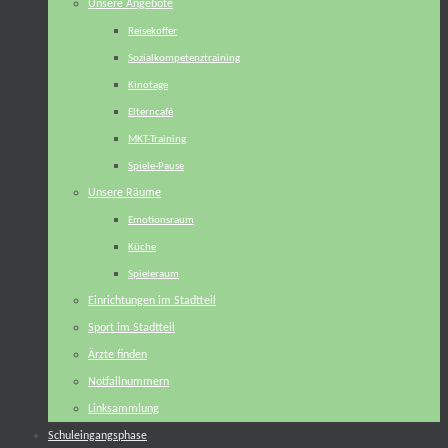
Unsere Angebote
Reisekoffer
Sozialkompetenztraining
Kinotage
Elterncafé
MKT-Training
Spiele-Pause
Unsere Räume
Emotionsraum
Küche
Spieleraum
Einrichtungen im Stadtteil
Sport im Stadtteil
Ärzte finden
Notfallnummern
Linksammlung
Schuleingangsphase