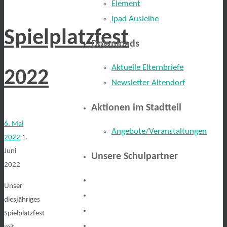
Element
Ipad Ausleihe
Spielplatzfest
Downloads
Aktuelle Elternbriefe
2022
Newsletter Altendorf
Aktionen im Stadtteil
6. Mai
Angebote/Veranstaltungen
2022
1.
Juni
Unsere Schulpartner
2022
Unser
diesjähriges
Spielplatzfest