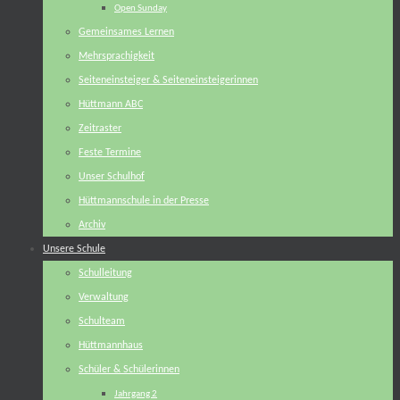
Open Sunday
Gemeinsames Lernen
Mehrsprachigkeit
Seiteneinsteiger & Seiteneinsteigerinnen
Hüttmann ABC
Zeitraster
Feste Termine
Unser Schulhof
Hüttmannschule in der Presse
Archiv
Unsere Schule
Schulleitung
Verwaltung
Schulteam
Hüttmannhaus
Schüler & Schülerinnen
Jahrgang 2