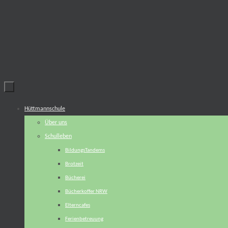
Zum
Inhalt
springen
Zum
Hüttmannschule
Inhalt
Über uns
springen
Schulleben
BildungsTandems
Brotzeit
Bücherei
Bücherkoffer NRW
Elterncafes
Ferienbetreuung