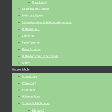
Open Sunday
Gemeinsames Lernen
Mehrsprachigkeit
Seiteneinsteiger & Seiteneinsteigerinnen
Hüttmann ABC
Zeitraster
Feste Termine
Unser Schulhof
Hüttmannschule in der Presse
Archiv
Unsere Schule
Schulleitung
Verwaltung
Schulteam
Hüttmannhaus
Schüler & Schülerinnen
Jahrgang 2