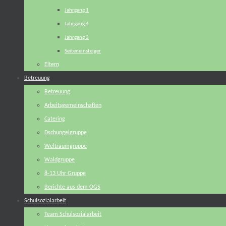
Jahrgang 1
Jahrgang 4
Jahrgang 3
Seiteneinsteiger
Eltern
Betreuung
Betreuung
Arbeitsgemeinschaften
Catering
Dschungelgruppe
Weltraumgruppe
Waldgruppe
8-13 Uhr Gruppe
Berichte aus dem OGS
Schulsozialarbeit
Team Schulsozialarbeit