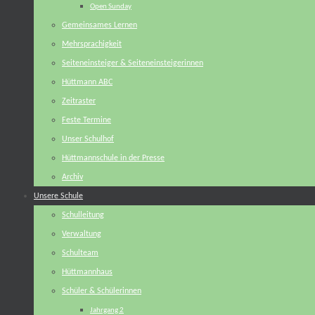
Open Sunday
Gemeinsames Lernen
Mehrsprachigkeit
Seiteneinsteiger & Seiteneinsteigerinnen
Hüttmann ABC
Zeitraster
Feste Termine
Unser Schulhof
Hüttmannschule in der Presse
Archiv
Unsere Schule
Schulleitung
Verwaltung
Schulteam
Hüttmannhaus
Schüler & Schülerinnen
Jahrgang 2