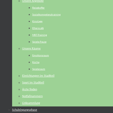
Unsere Angebote
Reisekoffer
Sozialkompetenztraining
Kinotage
Elterncafé
MKT-Training
Spiele-Pause
Unsere Räume
Emotionsraum
Küche
Spieleraum
Einrichtungen im Stadtteil
Sport im Stadtteil
Ärzte finden
Notfallnummern
Linksammlung
Schuleingangsphase