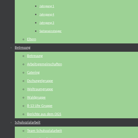
Jahrgang 1
Jahrgang 4
Jahrgang 3
Seiteneinsteiger
Eltern
Betreuung
Betreuung
Arbeitsgemeinschaften
Catering
Dschungelgruppe
Weltraumgruppe
Waldgruppe
8-13 Uhr Gruppe
Berichte aus dem OGS
Schulsozialarbeit
Team Schulsozialarbeit