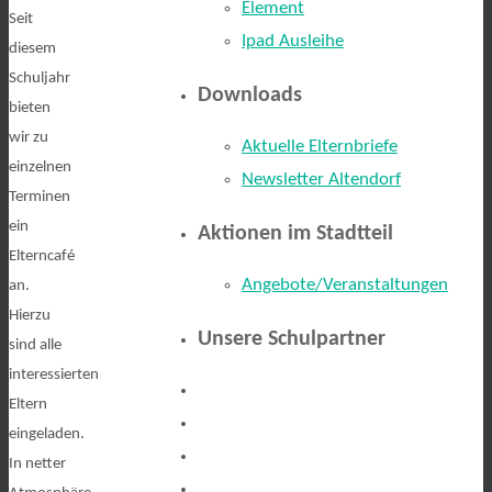
Element
Seit
Ipad Ausleihe
diesem
Schuljahr
Downloads
bieten
wir zu
Aktuelle Elternbriefe
einzelnen
Newsletter Altendorf
Terminen
ein
Aktionen im Stadtteil
Elterncafé
Angebote/Veranstaltungen
an.
Hierzu
Unsere Schulpartner
sind alle
interessierten
Eltern
eingeladen.
In netter