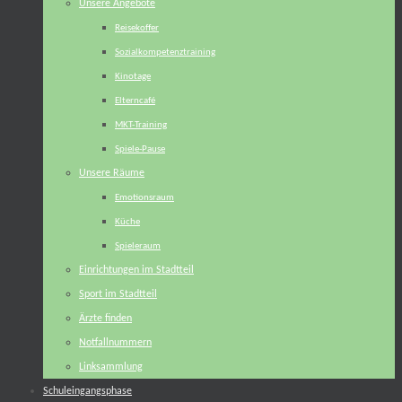
Unsere Angebote
Reisekoffer
Sozialkompetenztraining
Kinotage
Elterncafé
MKT-Training
Spiele-Pause
Unsere Räume
Emotionsraum
Küche
Spieleraum
Einrichtungen im Stadtteil
Sport im Stadtteil
Ärzte finden
Notfallnummern
Linksammlung
Schuleingangsphase