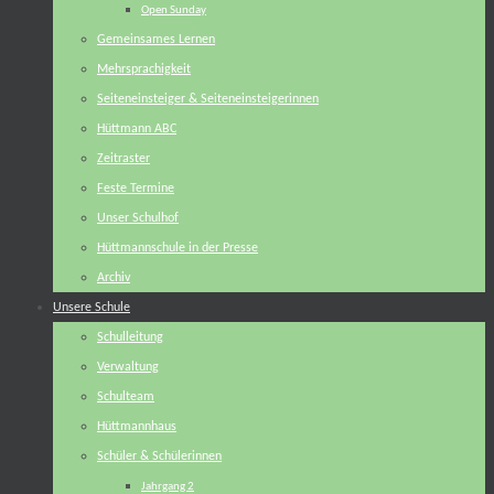
Open Sunday
Gemeinsames Lernen
Mehrsprachigkeit
Seiteneinsteiger & Seiteneinsteigerinnen
Hüttmann ABC
Zeitraster
Feste Termine
Unser Schulhof
Hüttmannschule in der Presse
Archiv
Unsere Schule
Schulleitung
Verwaltung
Schulteam
Hüttmannhaus
Schüler & Schülerinnen
Jahrgang 2