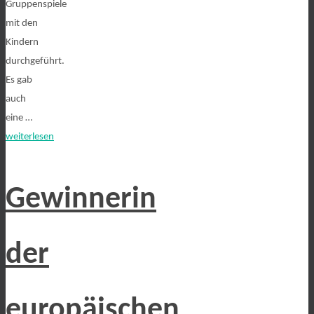
Gruppenspiele
mit den
Kindern
durchgeführt.
Es gab
auch
eine …
weiterlesen
Gewinnerin
der
europäischen