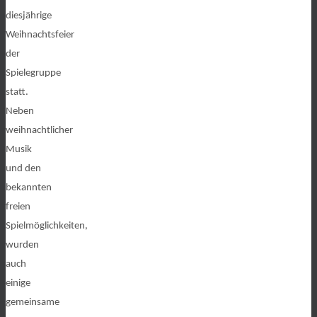
diesjährige
Weihnachtsfeier
der
Spielegruppe
statt.
Neben
weihnachtlicher
Musik
und den
bekannten
freien
Spielmöglichkeiten,
wurden
auch
einige
gemeinsame