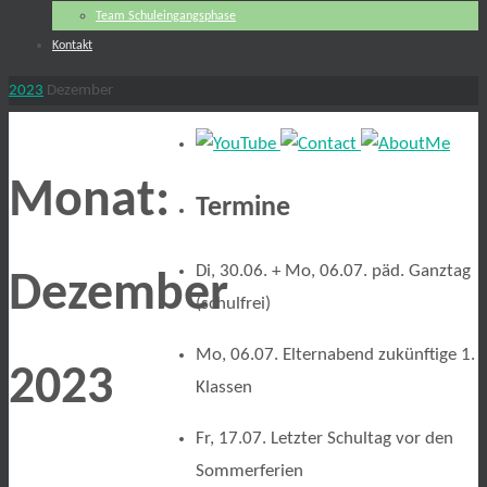
Team Schuleingangsphase
Kontakt
Start
2023
Dezember
Monat:
Termine
Di, 30.06. + Mo, 06.07. päd. Ganztag
Dezember
(schulfrei)
Mo, 06.07. Elternabend zukünftige 1.
2023
Klassen
Fr, 17.07. Letzter Schultag vor den
Sommerferien