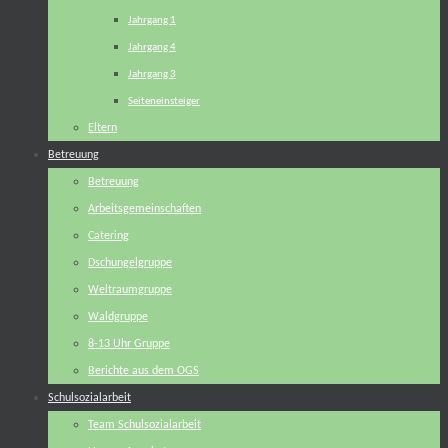
Jahrgang 1
Jahrgang 4
Jahrgang 3
Seiteneinsteiger
Eltern
Betreuung
Betreuung
Arbeitsgemeinschaften
Catering
Dschungelgruppe
Weltraumgruppe
Waldgruppe
8-13 Uhr Gruppe
Berichte aus dem OGS
Schulsozialarbeit
Team Schulsozialarbeit