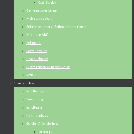
Open Sunday
Gemeinsames Lernen
Mehrsprachigkeit
Seiteneinsteiger & Seiteneinsteigerinnen
Hüttmann ABC
Zeitraster
Feste Termine
Unser Schulhof
Hüttmannschule in der Presse
Archiv
Unsere Schule
Schulleitung
Verwaltung
Schulteam
Hüttmannhaus
Schüler & Schülerinnen
Jahrgang 2