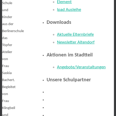
Element
Schule
Ipad Ausleihe
und
Kinder
Downloads
aus der
Berlinerschule
Aktuelle Elternbriefe
das
Newsletter Altendorf
Töpfer
Atelier
Aktionen im Stadtteil
von
Frau
Angebote/Veranstaltungen
Saskia
Unsere Schulpartner
Bachert.
Begleitet
von
Frau
Klingbeil
und