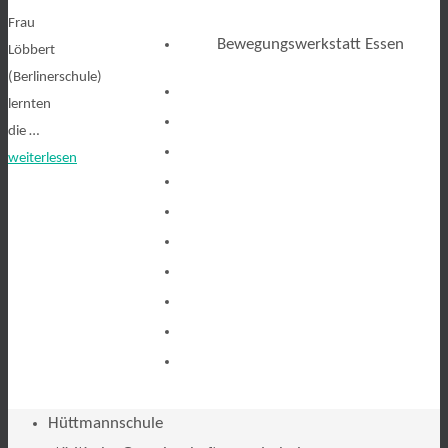
Frau
Bewegungswerkstatt Essen
Löbbert
(Berlinerschule)
lernten
die …
weiterlesen
Hüttmannschule