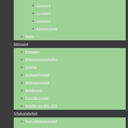
Jahrgang 1
Jahrgang 4
Jahrgang 3
Seiteneinsteiger
Eltern
Betreuung
Betreuung
Arbeitsgemeinschaften
Catering
Dschungelgruppe
Weltraumgruppe
Waldgruppe
8-13 Uhr Gruppe
Berichte aus dem OGS
Schulsozialarbeit
Team Schulsozialarbeit