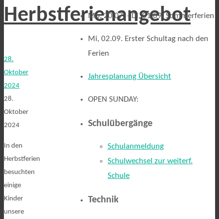
Herbstferienangebot
Mo, 20.07. - Di, 01.09. Sommerferien
Mi, 02.09. Erster Schultag nach den
Ferien
28.
Oktober
Jahresplanung Übersicht
2024
28.
OPEN SUNDAY:
Oktober
Schulübergänge
2024
In den
Schulanmeldung
Herbstferien
Schulwechsel zur weiterf.
besuchten
Schule
einige
Kinder
Technik
unsere