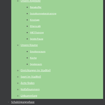
Unsere Angebote
Reisekoffer
Sozialkompetenztraining
Kinotage
Elterncafé
MKT-Training
Spiele-Pause
Unsere Räume
Emotionsraum
Küche
Spieleraum
Einrichtungen im Stadtteil
Sport im Stadtteil
Ärzte finden
Notfallnummern
Linksammlung
Schuleingangsphase