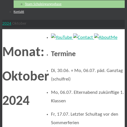
Team Schuleingangsphase
Kontakt
Start
2024
Oktober
Monat:
Termine
Di, 30.06. + Mo, 06.07. päd. Ganztag
Oktober
(schulfrei)
Mo, 06.07. Elternabend zukünftige 1.
2024
Klassen
Fr, 17.07. Letzter Schultag vor den
Sommerferien