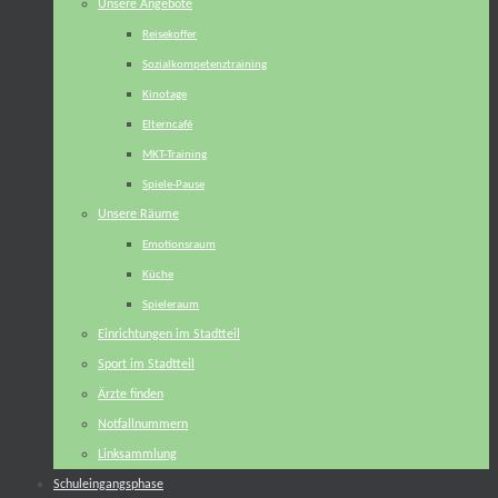
Unsere Angebote
Reisekoffer
Sozialkompetenztraining
Kinotage
Elterncafé
MKT-Training
Spiele-Pause
Unsere Räume
Emotionsraum
Küche
Spieleraum
Einrichtungen im Stadtteil
Sport im Stadtteil
Ärzte finden
Notfallnummern
Linksammlung
Schuleingangsphase