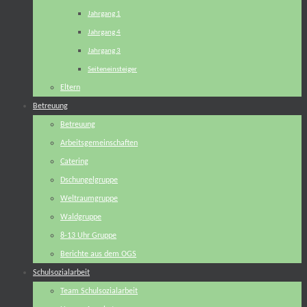
Jahrgang 1
Jahrgang 4
Jahrgang 3
Seiteneinsteiger
Eltern
Betreuung
Betreuung
Arbeitsgemeinschaften
Catering
Dschungelgruppe
Weltraumgruppe
Waldgruppe
8-13 Uhr Gruppe
Berichte aus dem OGS
Schulsozialarbeit
Team Schulsozialarbeit