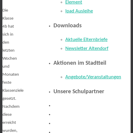
Element
Die
Ipad Ausleihe
Klasse
Downloads
4b hat
sich in
Aktuelle Elternbriefe
den
Newsletter Altendorf
letzten
Wochen
Aktionen im Stadtteil
und
Monaten
Angebote/Veranstaltungen
feste
Klassenziele
Unsere Schulpartner
gesetzt.
Nachdem
diese
erreicht
wurden,