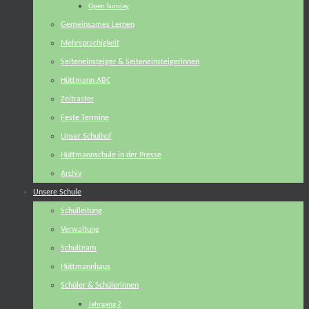
Open Sunday
Gemeinsames Lernen
Mehrsprachigkeit
Seiteneinsteiger & Seiteneinsteigerinnen
Hüttmann ABC
Zeitraster
Feste Termine
Unser Schulhof
Hüttmannschule in der Presse
Archiv
Unsere Schule
Schulleitung
Verwaltung
Schulteam
Hüttmannhaus
Schüler & Schülerinnen
Jahrgang 2