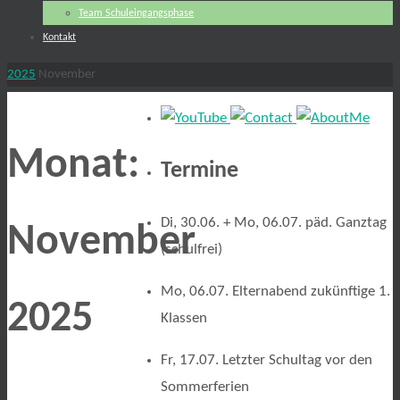
Team Schuleingangsphase
Kontakt
Start
2025
November
Monat:
Termine
Di, 30.06. + Mo, 06.07. päd. Ganztag
November
(schulfrei)
Mo, 06.07. Elternabend zukünftige 1.
2025
Klassen
Fr, 17.07. Letzter Schultag vor den
Sommerferien