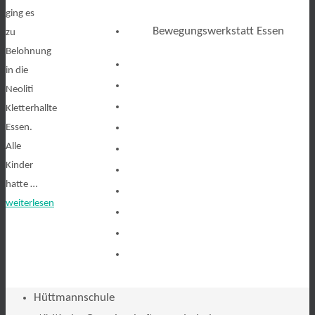
ging es
Bewegungswerkstatt Essen
zu
Belohnung
in die
Neoliti
Kletterhallte
Essen.
Alle
Kinder
hatte …
weiterlesen
Hüttmannschule