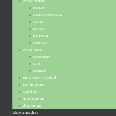
Unsere Angebote
Reisekoffer
Sozialkompetenztraining
Kinotage
Elterncafé
MKT-Training
Spiele-Pause
Unsere Räume
Emotionsraum
Küche
Spieleraum
Einrichtungen im Stadtteil
Sport im Stadtteil
Ärzte finden
Notfallnummern
Linksammlung
Schuleingangsphase