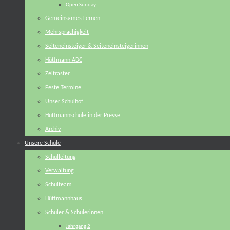
Open Sunday
Gemeinsames Lernen
Mehrsprachigkeit
Seiteneinsteiger & Seiteneinsteigerinnen
Hüttmann ABC
Zeitraster
Feste Termine
Unser Schulhof
Hüttmannschule in der Presse
Archiv
Unsere Schule
Schulleitung
Verwaltung
Schulteam
Hüttmannhaus
Schüler & Schülerinnen
Jahrgang 2