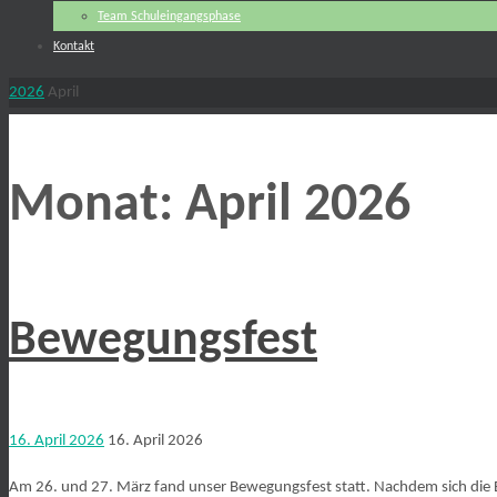
Team Schuleingangsphase
Kontakt
Start
2026
April
Monat:
April 2026
Bewegungsfest
16. April 2026
16. April 2026
Am 26. und 27. März fand unser Bewegungsfest statt. Nachdem sich die E