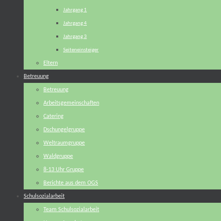
Jahrgang 1
Jahrgang 4
Jahrgang 3
Seiteneinsteiger
Eltern
Betreuung
Betreuung
Arbeitsgemeinschaften
Catering
Dschungelgruppe
Weltraumgruppe
Waldgruppe
8-13 Uhr Gruppe
Berichte aus dem OGS
Schulsozialarbeit
Team Schulsozialarbeit