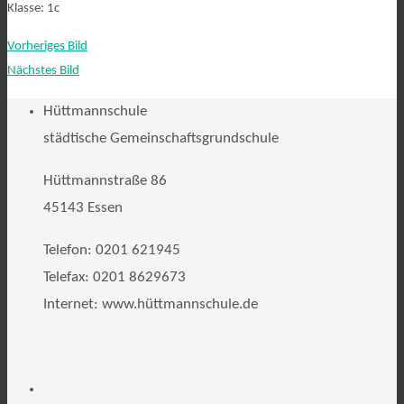
Klasse: 1c
Vorheriges Bild
Nächstes Bild
Hüttmannschule
städtische Gemeinschaftsgrundschule
Hüttmannstraße 86
45143 Essen
Telefon: 0201 621945
Telefax: 0201 8629673
Internet: www.hüttmannschule.de