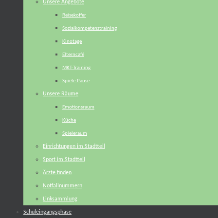
Unsere Angebote
Reisekoffer
Sozialkompetenztraining
Kinotage
Elterncafé
MKT-Training
Spiele-Pause
Unsere Räume
Emotionsraum
Küche
Spieleraum
Einrichtungen im Stadtteil
Sport im Stadtteil
Ärzte finden
Notfallnummern
Linksammlung
Schuleingangsphase