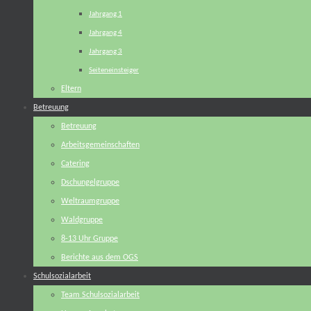
Jahrgang 1
Jahrgang 4
Jahrgang 3
Seiteneinsteiger
Eltern
Betreuung
Betreuung
Arbeitsgemeinschaften
Catering
Dschungelgruppe
Weltraumgruppe
Waldgruppe
8-13 Uhr Gruppe
Berichte aus dem OGS
Schulsozialarbeit
Team Schulsozialarbeit