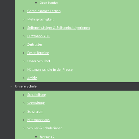
Open Sunday
Gemeinsames Lernen
Mehrsprachigkeit
Seiteneinsteiger & Seiteneinsteigerinnen
Hüttmann ABC
Zeitraster
Feste Termine
Unser Schulhof
Hüttmannschule in der Presse
Archiv
Unsere Schule
Schulleitung
Verwaltung
Schulteam
Hüttmannhaus
Schüler & Schülerinnen
Jahrgang 2