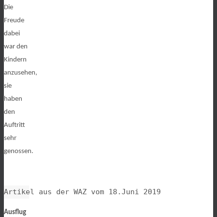
Die
Freude
dabei
war den
Kindern
anzusehen,
sie
haben
den
Auftritt
sehr
genossen.
Artikel aus der WAZ vom 18.Juni 2019
Ausflug