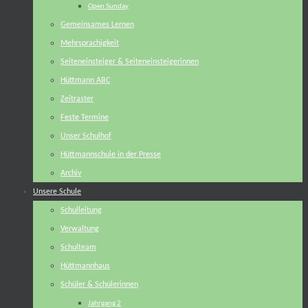
Open Sunday
Gemeinsames Lernen
Mehrsprachigkeit
Seiteneinsteiger & Seiteneinsteigerinnen
Hüttmann ABC
Zeitraster
Feste Termine
Unser Schulhof
Hüttmannschule in der Presse
Archiv
Unsere Schule
Schulleitung
Verwaltung
Schulteam
Hüttmannhaus
Schüler & Schülerinnen
Jahrgang 2