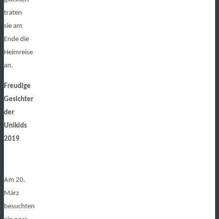
traten
sie am
Ende die
Heimreise
an.
Freudige
Gesichter
der
Unikids
2019
Am 20.
März
besuchten