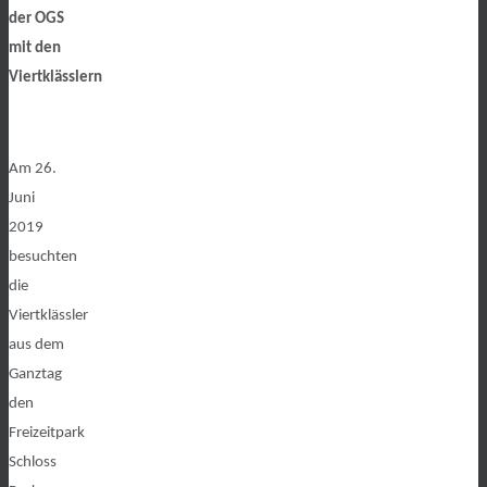
der OGS
mit den
Viertklässlern
Am 26.
Juni
2019
besuchten
die
Viertklässler
aus dem
Ganztag
den
Freizeitpark
Schloss