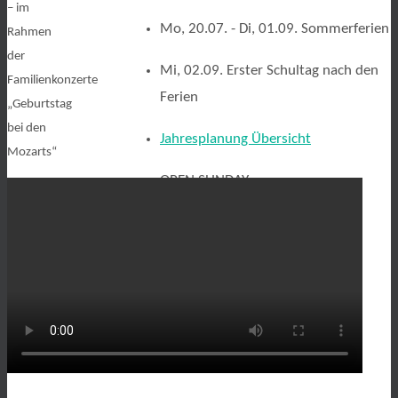
– im
Mo, 20.07. - Di, 01.09. Sommerferien
Rahmen
der
Mi, 02.09. Erster Schultag nach den
Familienkonzerte
Ferien
„Geburtstag
bei den
Jahresplanung Übersicht
Mozarts“
OPEN SUNDAY:
Schulübergänge
Schulanmeldung
Schulwechsel zur weiterf.
Schule
Technik