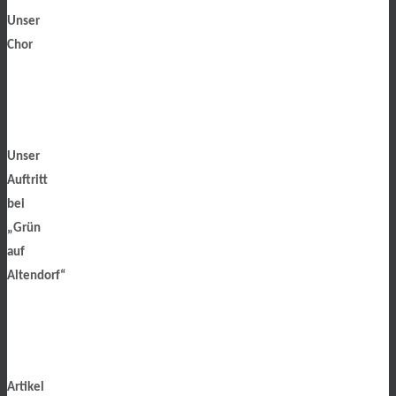
Unser
Chor
Unser
Auftritt
bei
„Grün
auf
Altendorf“
Artikel