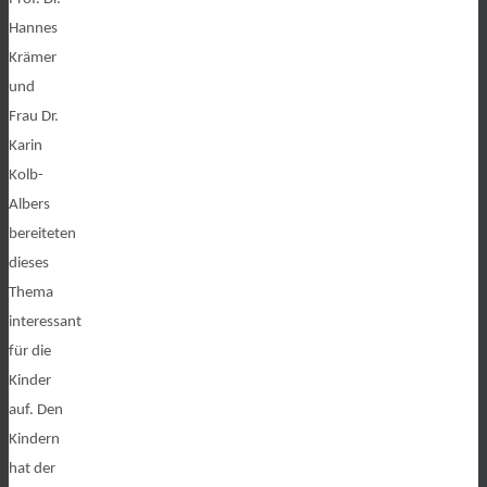
Hannes
Krämer
und
Frau Dr.
Karin
Kolb-
Albers
bereiteten
dieses
Thema
interessant
für die
Kinder
auf. Den
Kindern
hat der