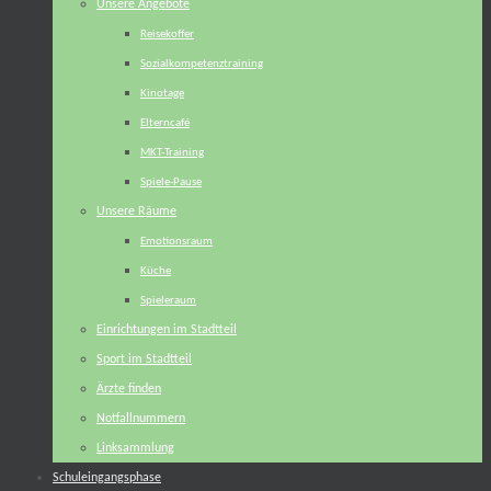
Unsere Angebote
Reisekoffer
Sozialkompetenztraining
Kinotage
Elterncafé
MKT-Training
Spiele-Pause
Unsere Räume
Emotionsraum
Küche
Spieleraum
Einrichtungen im Stadtteil
Sport im Stadtteil
Ärzte finden
Notfallnummern
Linksammlung
Schuleingangsphase