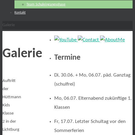
Team Schuleingangsphase
Kontakt
Start
Galerie
Galerie
Termine
Di, 30.06. + Mo, 06.07. päd. Ganztag
Auftritt
(schulfrei)
der
Hüttmann
Mo, 06.07. Elternabend zukünftige 1.
Kids
Klassen
Klasse
Fr, 17.07. Letzter Schultag vor den
2 in der
Lichtburg
Sommerferien