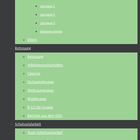
Jahrgang 1
Jahrgang 4
Jahrgang 3
Seiteneinsteiger
Eltern
Betreuung
Betreuung
Arbeitsgemeinschaften
Catering
Dschungelgruppe
Weltraumgruppe
Waldgruppe
8-13 Uhr Gruppe
Berichte aus dem OGS
Schulsozialarbeit
Team Schulsozialarbeit