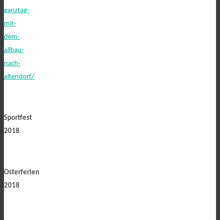
ganztag-
mit-
dem-
allbau-
nach-
altendorf/
Sportfest
2018
Osterferien
2018