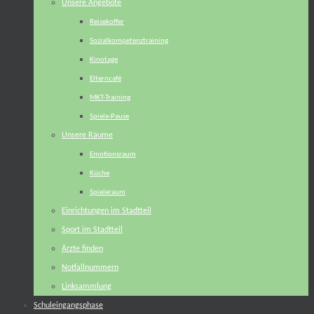
Unsere Angebote
Reisekoffer
Sozialkompetenztraining
Kinotage
Elterncafé
MKT-Training
Spiele-Pause
Unsere Räume
Emotionsraum
Küche
Spieleraum
Einrichtungen im Stadtteil
Sport im Stadtteil
Ärzte finden
Notfallnummern
Linksammlung
Schuleingangsphase