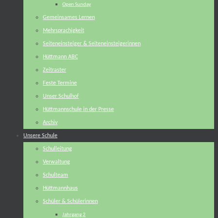
Open Sunday
Gemeinsames Lernen
Mehrsprachigkeit
Seiteneinsteiger & Seiteneinsteigerinnen
Hüttmann ABC
Zeitraster
Feste Termine
Unser Schulhof
Hüttmannschule in der Presse
Archiv
Unsere Schule
Schulleitung
Verwaltung
Schulteam
Hüttmannhaus
Schüler & Schülerinnen
Jahrgang 2