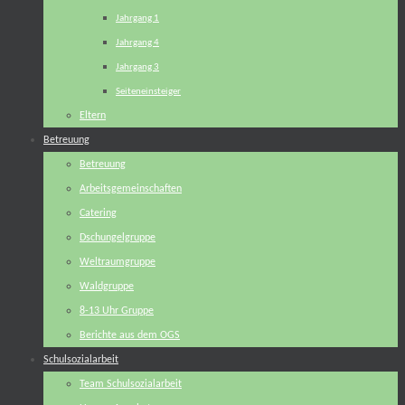
Jahrgang 1
Jahrgang 4
Jahrgang 3
Seiteneinsteiger
Eltern
Betreuung
Betreuung
Arbeitsgemeinschaften
Catering
Dschungelgruppe
Weltraumgruppe
Waldgruppe
8-13 Uhr Gruppe
Berichte aus dem OGS
Schulsozialarbeit
Team Schulsozialarbeit