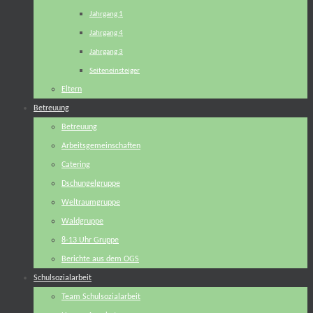
Jahrgang 1
Jahrgang 4
Jahrgang 3
Seiteneinsteiger
Eltern
Betreuung
Betreuung
Arbeitsgemeinschaften
Catering
Dschungelgruppe
Weltraumgruppe
Waldgruppe
8-13 Uhr Gruppe
Berichte aus dem OGS
Schulsozialarbeit
Team Schulsozialarbeit