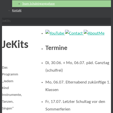
Team Schuleingangsphase
Kontakt
Start
JeKits
JeKits
Termine
Di, 30.06. + Mo, 06.07. päd. Ganztag
Das
(schulfrei)
Programm
„Jedem
Mo, 06.07. Elternabend zukünftige 1.
Kind
Klassen
Instrumente,
Fr, 17.07. Letzter Schultag vor den
Tanzen,
Singen“
Sommerferien