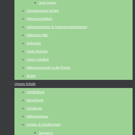
Open Sunday
Gemeinsames Lernen
Mehrsprachigkeit
Seiteneinsteiger & Seiteneinsteigerinnen
Hüttmann ABC
Zeitraster
Feste Termine
Unser Schulhof
Hüttmannschule in der Presse
Archiv
Unsere Schule
Schulleitung
Verwaltung
Schulteam
Hüttmannhaus
Schüler & Schülerinnen
Jahrgang 2