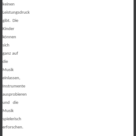
keinen
Leistungsdruck
gibt. Die
Kinder
können
sich
ganz auf
die
Musik
einlassen,
Instrumente
ausprobieren
und die
Musik
spielerisch
erforschen.