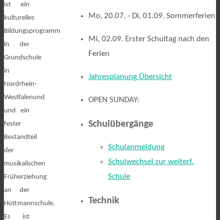
ist ein
Mo, 20.07. - Di, 01.09. Sommerferien
kulturelles
Bildungsprogramm
Mi, 02.09. Erster Schultag nach den
in der
Ferien
Grundschule
in
Jahresplanung Übersicht
Nordrhein-
Westfalenund
OPEN SUNDAY:
und ein
Schulübergänge
fester
Bestandteil
Schulanmeldung
der
Schulwechsel zur weiterf.
musikalischen
Schule
Früherziehung
an der
Technik
Hüttmannschule.
Es ist