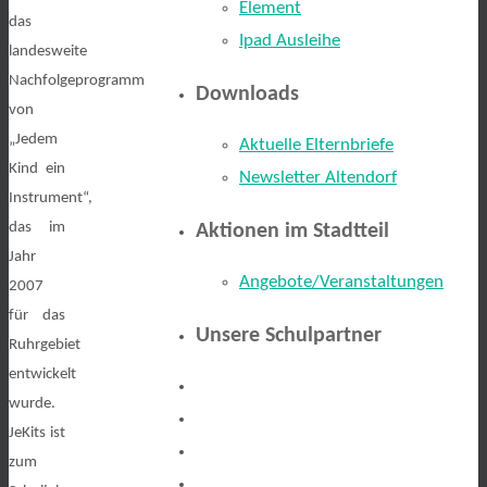
Element
das
Ipad Ausleihe
landesweite
Nachfolgeprogramm
Downloads
von
„Jedem
Aktuelle Elternbriefe
Kind ein
Newsletter Altendorf
Instrument“,
das im
Aktionen im Stadtteil
Jahr
Angebote/Veranstaltungen
2007
für das
Unsere Schulpartner
Ruhrgebiet
entwickelt
wurde.
JeKits ist
zum