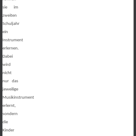
sie im
zweiten
Schuljahr
ein
Instrument
erlernen.
Dabei
wird
nicht
nur das
jeweilige
Musikinstrument
erlernt,
sondern
die
Kinder