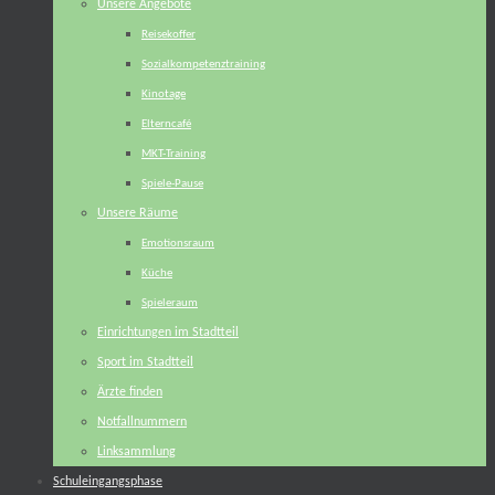
Unsere Angebote
Reisekoffer
Sozialkompetenztraining
Kinotage
Elterncafé
MKT-Training
Spiele-Pause
Unsere Räume
Emotionsraum
Küche
Spieleraum
Einrichtungen im Stadtteil
Sport im Stadtteil
Ärzte finden
Notfallnummern
Linksammlung
Schuleingangsphase