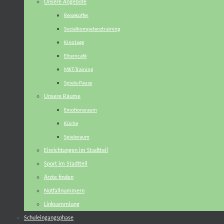
Unsere Angebote
Reisekoffer
Sozialkompetenztraining
Kinotage
Elterncafé
MKT-Training
Spiele-Pause
Unsere Räume
Emotionsraum
Küche
Spieleraum
Einrichtungen im Stadtteil
Sport im Stadtteil
Ärzte finden
Notfallnummern
Linksammlung
Schuleingangsphase