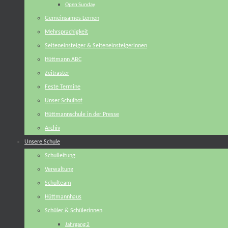
Open Sunday
Gemeinsames Lernen
Mehrsprachigkeit
Seiteneinsteiger & Seiteneinsteigerinnen
Hüttmann ABC
Zeitraster
Feste Termine
Unser Schulhof
Hüttmannschule in der Presse
Archiv
Unsere Schule
Schulleitung
Verwaltung
Schulteam
Hüttmannhaus
Schüler & Schülerinnen
Jahrgang 2