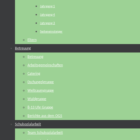
Jahrgang 1
Jahrgang 4
Jahrgang 3
Seiteneinsteiger
Eltern
Betreuung
Betreuung
Arbeitsgemeinschaften
Catering
Dschungelgruppe
Weltraumgruppe
Waldgruppe
8-13 Uhr Gruppe
Berichte aus dem OGS
Schulsozialarbeit
Team Schulsozialarbeit