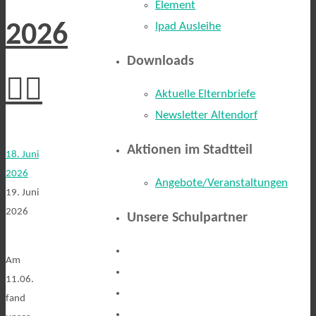
Element
2026
Ipad Ausleihe
Downloads
🏃‍♂️
Aktuelle Elternbriefe
Newsletter Altendorf
Aktionen im Stadtteil
18. Juni
2026
Angebote/Veranstaltungen
19. Juni
2026
Unsere Schulpartner
Am
11.06.
fand