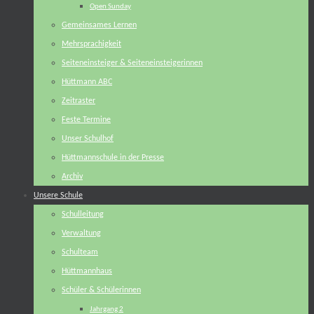
Open Sunday
Gemeinsames Lernen
Mehrsprachigkeit
Seiteneinsteiger & Seiteneinsteigerinnen
Hüttmann ABC
Zeitraster
Feste Termine
Unser Schulhof
Hüttmannschule in der Presse
Archiv
Unsere Schule
Schulleitung
Verwaltung
Schulteam
Hüttmannhaus
Schüler & Schülerinnen
Jahrgang 2