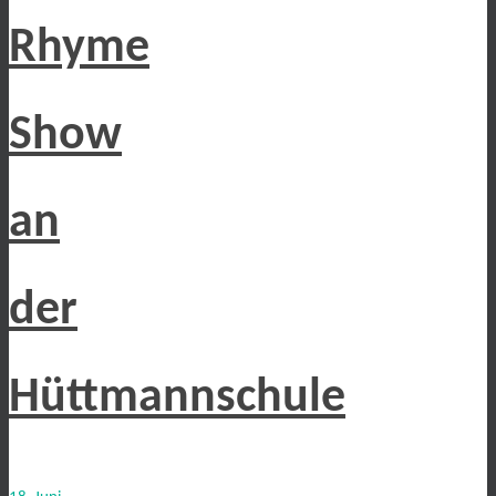
Rhyme
Show
an
der
Hüttmannschule