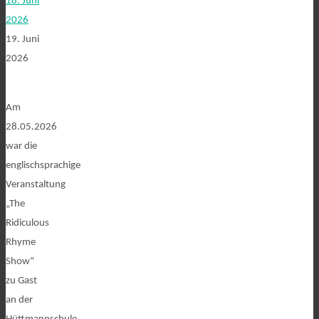
18. Juni
2026
19. Juni
2026
Am
28.05.2026
war die
englischsprachige
Veranstaltung
„The
Ridiculous
Rhyme
Show“
zu Gast
an der