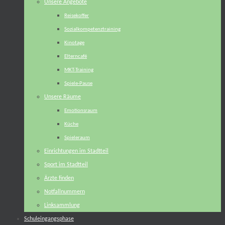
Unsere Angebote
Reisekoffer
Sozialkompetenztraining
Kinotage
Elterncafé
MKT-Training
Spiele-Pause
Unsere Räume
Emotionsraum
Küche
Spieleraum
Einrichtungen im Stadtteil
Sport im Stadtteil
Ärzte finden
Notfallnummern
Linksammlung
Schuleingangsphase