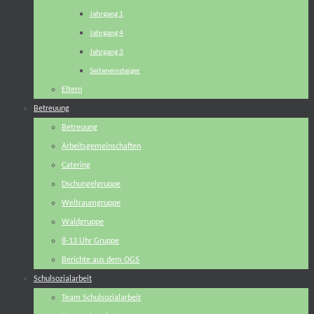
Jahrgang 1
Jahrgang 4
Jahrgang 3
Seiteneinsteiger
Eltern
Betreuung
Betreuung
Arbeitsgemeinschaften
Catering
Dschungelgruppe
Weltraumgruppe
Waldgruppe
8-13 Uhr Gruppe
Berichte aus dem OGS
Schulsozialarbeit
Team Schulsozialarbeit