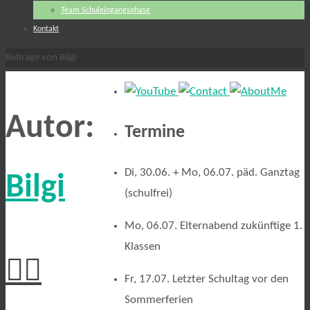
Team Schuleingangsphase
Kontakt
Start
Beiträge von Bilgi
Autor:
Termine
Di, 30.06. + Mo, 06.07. päd. Ganztag
Bilgi
(schulfrei)
Mo, 06.07. Elternabend zukünftige 1.
Klassen
🏃‍♀️
Fr, 17.07. Letzter Schultag vor den
Sommerferien