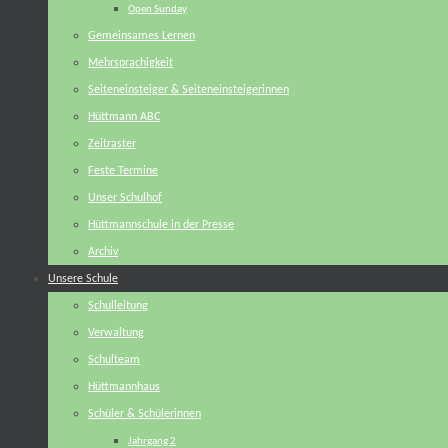
Open Sunday
Gemeinsames Lernen
Mehrsprachigkeit
Seiteneinsteiger & Seiteneinsteigerinnen
Hüttmann ABC
Zeitraster
Feste Termine
Unser Schulhof
Hüttmannschule in der Presse
Archiv
Unsere Schule
Schulleitung
Verwaltung
Schulteam
Hüttmannhaus
Schüler & Schülerinnen
Jahrgang 2