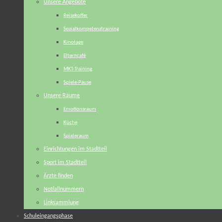
Unsere Angebote
Reisekoffer
Sozialkompetenztraining
Kinotage
Elterncafé
MKT-Training
Spiele-Pause
Unsere Räume
Emotionsraum
Küche
Spieleraum
Einrichtungen im Stadtteil
Sport im Stadtteil
Ärzte finden
Notfallnummern
Linksammlung
Schuleingangsphase