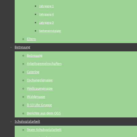
Jahrgang 1
Jahrgang 4
Jahrgang 3
Seiteneinsteiger
Eltern
Betreuung
Betreuung
Arbeitsgemeinschaften
Catering
Dschungelgruppe
Weltraumgruppe
Waldgruppe
8-13 Uhr Gruppe
Berichte aus dem OGS
Schulsozialarbeit
Team Schulsozialarbeit