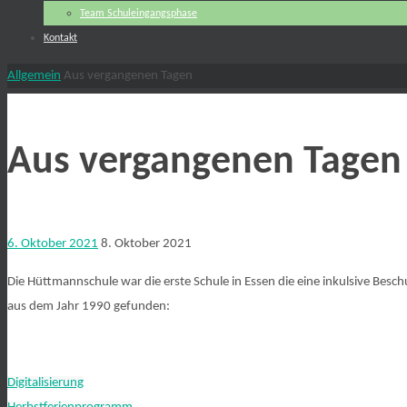
Team Schuleingangsphase
Kontakt
Start
Allgemein
Aus vergangenen Tagen
Aus vergangenen Tagen
6. Oktober 2021
8. Oktober 2021
Die Hüttmannschule war die erste Schule in Essen die eine inkulsive Besc
aus dem Jahr 1990 gefunden:
Digitalisierung