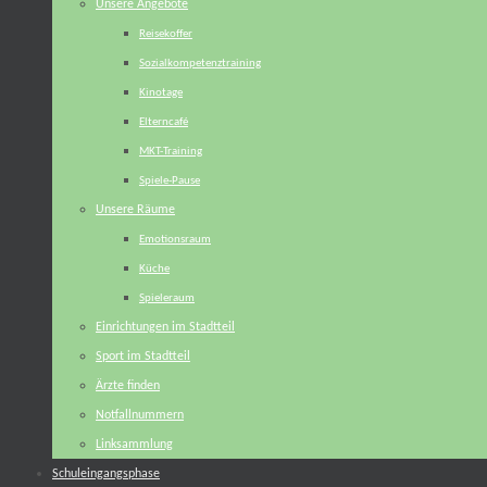
Unsere Angebote
Reisekoffer
Sozialkompetenztraining
Kinotage
Elterncafé
MKT-Training
Spiele-Pause
Unsere Räume
Emotionsraum
Küche
Spieleraum
Einrichtungen im Stadtteil
Sport im Stadtteil
Ärzte finden
Notfallnummern
Linksammlung
Schuleingangsphase