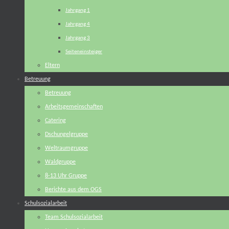
Jahrgang 1
Jahrgang 4
Jahrgang 3
Seiteneinsteiger
Eltern
Betreuung
Betreuung
Arbeitsgemeinschaften
Catering
Dschungelgruppe
Weltraumgruppe
Waldgruppe
8-13 Uhr Gruppe
Berichte aus dem OGS
Schulsozialarbeit
Team Schulsozialarbeit