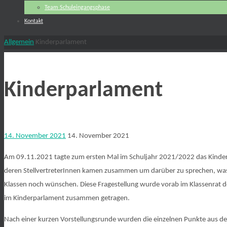
Team Schuleingangsphase
Kontakt
Start
Allgemein
Kinderparlament
Kinderparlament
14. November 2021
14. November 2021
Am 09.11.2021 tagte zum ersten Mal im Schuljahr 2021/2022 das Kinde
deren StellvertreterInnen kamen zusammen um darüber zu sprechen, was b
Klassen noch wünschen. Diese Fragestellung wurde vorab im Klassenrat de
im Kinderparlament zusammen getragen.
Nach einer kurzen Vorstellungsrunde wurden die einzelnen Punkte aus 