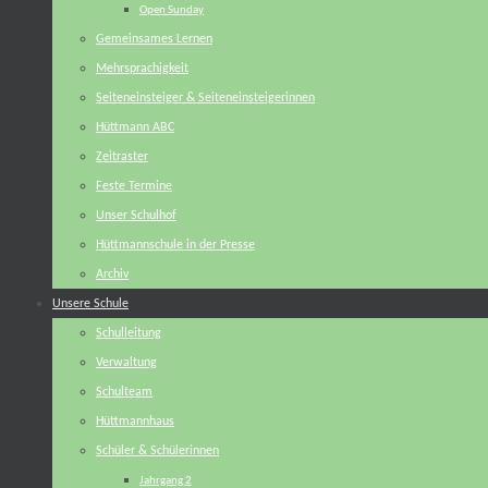
Open Sunday
Gemeinsames Lernen
Mehrsprachigkeit
Seiteneinsteiger & Seiteneinsteigerinnen
Hüttmann ABC
Zeitraster
Feste Termine
Unser Schulhof
Hüttmannschule in der Presse
Archiv
Unsere Schule
Schulleitung
Verwaltung
Schulteam
Hüttmannhaus
Schüler & Schülerinnen
Jahrgang 2