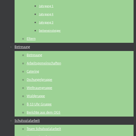
Jahrgang 1
Jahrgang 4
Jahrgang 3
Seiteneinsteiger
Eltern
Betreuung
Betreuung
Arbeitsgemeinschaften
Catering
Dschungelgruppe
Weltraumgruppe
Waldgruppe
8-13 Uhr Gruppe
Berichte aus dem OGS
Schulsozialarbeit
Team Schulsozialarbeit