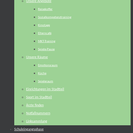
Unsere Angebote
Reisekoffer
Sozialkompetenztraining
Kinotage
Elterncafé
MKT-Training
Spiele-Pause
Unsere Räume
Emotionsraum
Küche
Spieleraum
Einrichtungen im Stadtteil
Sport im Stadtteil
Ärzte finden
Notfallnummern
Linksammlung
Schuleingangsphase