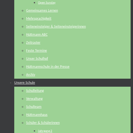
Open Sunday
Gemeinsames Lernen
Mehrsprachigkeit
Seiteneinsteiger & Seiteneinsteigerinnen
Hüttmann ABC
Zeitraster
Feste Termine
Unser Schulhof
Hüttmannschule in der Presse
Archiv
Unsere Schule
Schulleitung
Verwaltung
Schulteam
Hüttmannhaus
Schüler & Schülerinnen
Jahrgang 2