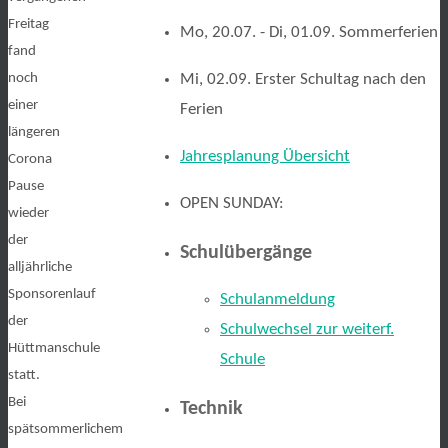
Freitag
Mo, 20.07. - Di, 01.09. Sommerferien
fand
noch
Mi, 02.09. Erster Schultag nach den
einer
Ferien
längeren
Jahresplanung Übersicht
Corona
Pause
OPEN SUNDAY:
wieder
der
Schulübergänge
alljährliche
Sponsorenlauf
Schulanmeldung
der
Schulwechsel zur weiterf.
Hüttmanschule
Schule
statt.
Bei
Technik
spätsommerlichem