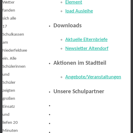
Element
Wetter
fanden
Ipad Ausleihe
sich alle
Downloads
17
Schulkassen
Aktuelle Elternbriefe
am
Newsletter Altendorf
Niederfeldsee
ein. Alle
Aktionen im Stadtteil
Schülerinnen
und
Angebote/Veranstaltungen
Schüler
zeigten
Unsere Schulpartner
großen
Einsatz
und
liefen 20
Minuten