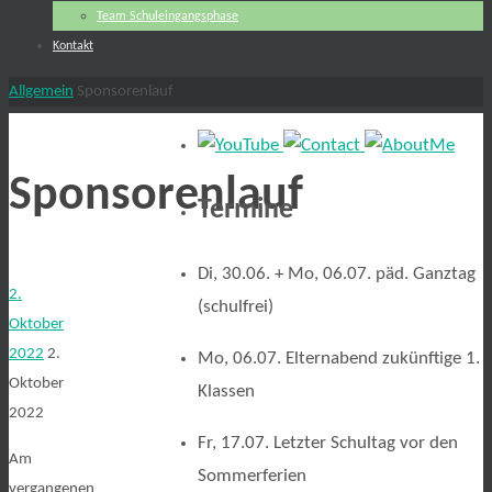
Team Schuleingangsphase
Kontakt
Start
Allgemein
Sponsorenlauf
Sponsorenlauf
Termine
Di, 30.06. + Mo, 06.07. päd. Ganztag
2.
(schulfrei)
Oktober
2022
2.
Mo, 06.07. Elternabend zukünftige 1.
Oktober
Klassen
2022
Fr, 17.07. Letzter Schultag vor den
Am
Sommerferien
vergangenen